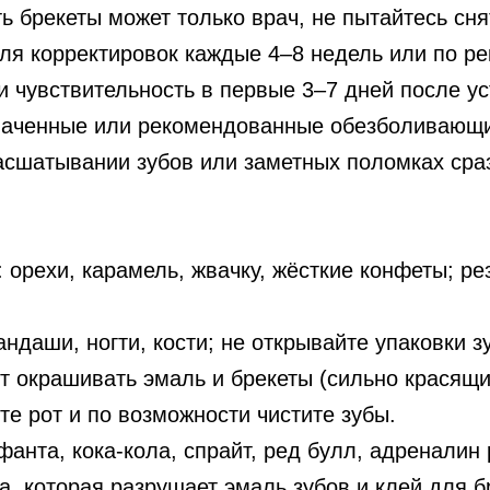
ь брекеты может только врач, не пытайтесь сня
ля корректировок каждые 4–8 недель или по р
чувствительность в первые 3–7 дней после уст
наченные или рекомендованные обезболивающие
асшатывании зубов или заметных поломках сраз
 орехи, карамель, жвачку, жёсткие конфеты; р
ндаши, ногти, кости; не открывайте упаковки з
т окрашивать эмаль и брекеты (сильно красящи
е рот и по возможности чистите зубы.
анта, кока-кола, спрайт, ред булл, адреналин 
, которая разрушает эмаль зубов и клей для б