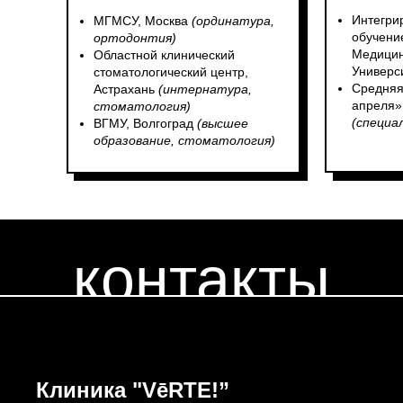
Интегри
МГМСУ, Москва
(ординатура,
обучени
ортодонтия)
Медицин
Областной клинический
Универс
стоматологический центр,
Средняя
Астрахань
(интернатура,
апреля»
стоматология)
(специа
ВГМУ, Волгоград
(высшее
образование, стоматология)
контакты
Клиника "VēRTE!”