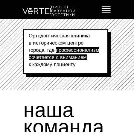
ПРОЕКТ
РАЗУМНОЙ
ЭСТЕТИКИ
Ортодонтическая клиника
ЧТО ДЕЛАЕМ
в историческом центре
города, где
профессионализм
сочетается с вниманием
СКОЛЬКО СТОИТ
к каждому пациенту
КТО МЫ И ГДЕ
наша
ЗАПИСАТЬСЯ
команда